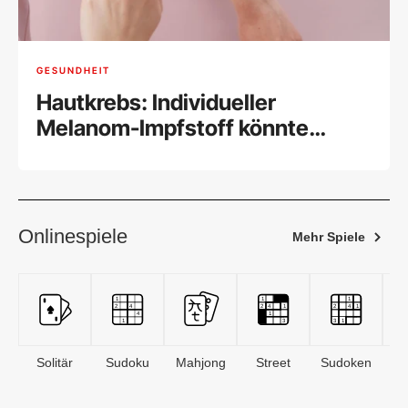
GESUNDHEIT
Hautkrebs: Individueller
Melanom-Impfstoff könnte
wirken
Onlinespiele
Mehr Spiele
Solitär
Sudoku
Mahjong
Street
Sudoken
B
S