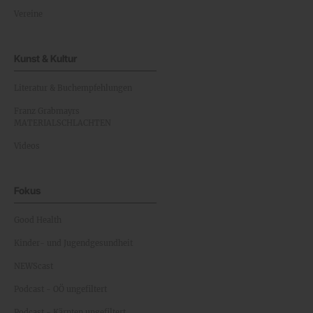
Vereine
Kunst & Kultur
Literatur & Buchempfehlungen
Franz Grabmayrs
MATERIALSCHLACHTEN
Videos
Fokus
Good Health
Kinder- und Jugendgesundheit
NEWScast
Podcast - OÖ ungefiltert
Podcast - Kärnten ungefiltert