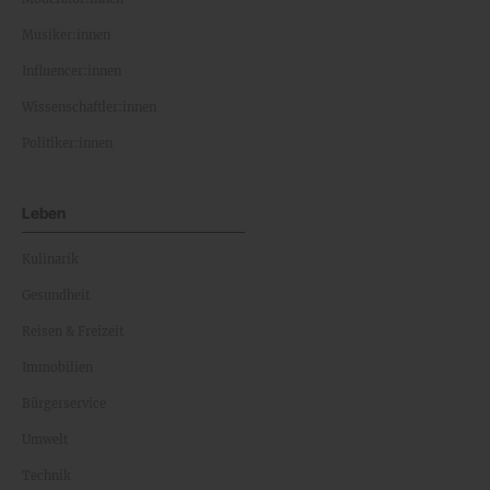
Musiker:innen
Influencer:innen
Wissenschaftler:innen
Politiker:innen
Leben
Kulinarik
Gesundheit
Reisen & Freizeit
Immobilien
Bürgerservice
Umwelt
Technik