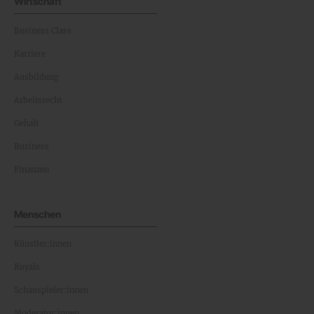
Wirtschaft
Business Class
Karriere
Ausbildung
Arbeitsrecht
Gehalt
Business
Finanzen
Menschen
Künstler:innen
Royals
Schauspieler:innen
Moderator:innen