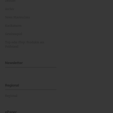
Dossier
Archiv
News Masterclass
Karikaturen
Gewinnspiel
Top oder Flop: Produkte am
Prüfstand
Newsletter
Regional
Regional
ePaper