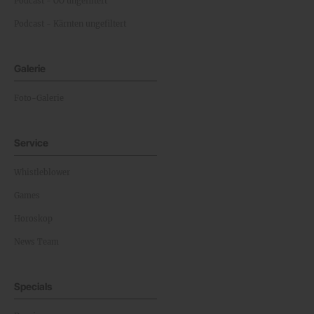
Podcast - OÖ ungefiltert
Podcast - Kärnten ungefiltert
Galerie
Foto-Galerie
Service
Whistleblower
Games
Horoskop
News Team
Specials