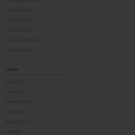
Schauspieler:innen
Moderator:innen
Musiker:innen
Influencer:innen
Wissenschaftler:innen
Politiker:innen
Leben
Kulinarik
Gesundheit
Reisen & Freizeit
Immobilien
Bürgerservice
Umwelt