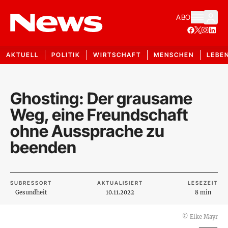
ABO
AKTUELL
POLITIK
WIRTSCHAFT
MENSCHEN
LEBE
Ghosting: Der grausame
Weg, eine Freundschaft
ohne Aussprache zu
beenden
SUBRESSORT
AKTUALISIERT
LESEZEIT
Gesundheit
10.11.2022
8 min
©
Elke Mayr