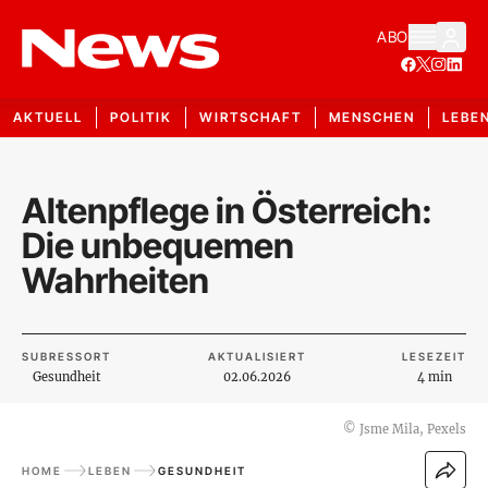
ABO
AKTUELL
POLITIK
WIRTSCHAFT
MENSCHEN
LEBE
Altenpflege in Österreich:
Die unbequemen
Wahrheiten
SUBRESSORT
AKTUALISIERT
LESEZEIT
Gesundheit
02.06.2026
4 min
©
Jsme Mila, Pexels
HOME
LEBEN
GESUNDHEIT