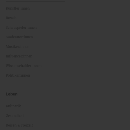
Künstler:innen
Royals
Schauspieler:innen
Moderator:innen
Musiker:innen
Influencer:innen
Wissenschaftler:innen
Politiker:innen
Leben
Kulinarik
Gesundheit
Reisen & Freizeit