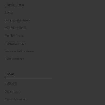
Künstler:innen
Royals
Schauspieler:innen
Moderator:innen
Musiker:innen
Influencer:innen
Wissenschaftler:innen
Politiker:innen
Leben
Kulinarik
Gesundheit
Reisen & Freizeit