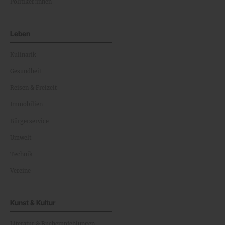
Politiker:innen
Leben
Kulinarik
Gesundheit
Reisen & Freizeit
Immobilien
Bürgerservice
Umwelt
Technik
Vereine
Kunst & Kultur
Literatur & Buchempfehlungen