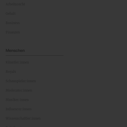
Arbeitsrecht
Gehalt
Business
Finanzen
Menschen
Künstler:innen
Royals
Schauspieler:innen
Moderator:innen
Musiker:innen
Influencer:innen
Wissenschaftler:innen