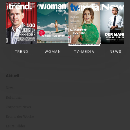
TREND
WOMAN
TV-MEDIA
NEWS
Aktuell
News
Kolumnen
Corporate News
Events der Woche
Leute Bilder