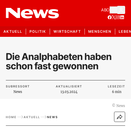
ABO
AKTUELL
POLITIK
WIRTSCHAFT
MENSCHEN
LEBE
Die Analphabeten haben
schon fast gewonnen
SUBRESSORT
AKTUALISIERT
LESEZEIT
News
13.03.2024
6 min
©
News
HOME
AKTUELL
NEWS