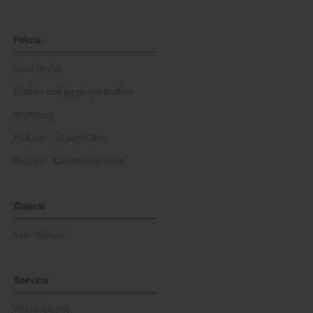
Fokus
Good Health
Kinder- und Jugendgesundheit
NEWScast
Podcast - OÖ ungefiltert
Podcast - Kärnten ungefiltert
Galerie
Foto-Galerie
Service
Whistleblower