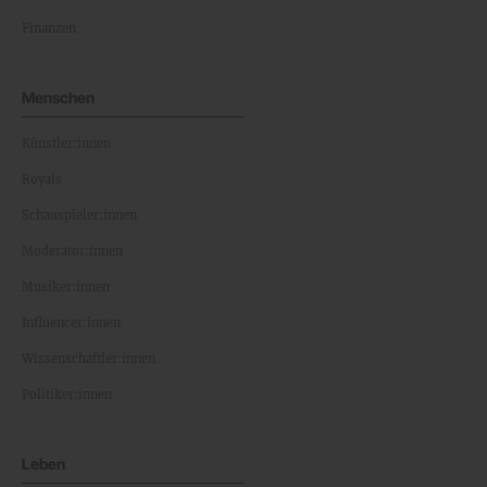
Finanzen
Menschen
Künstler:innen
Royals
Schauspieler:innen
Moderator:innen
Musiker:innen
Influencer:innen
Wissenschaftler:innen
Politiker:innen
Leben