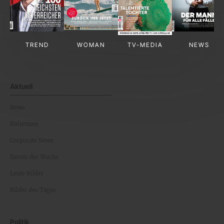
TREND
WOMAN
TV-MEDIA
NEWS
Aktuell
News
Kolumnen
Corporate News
Events der Woche
Leute Bilder
Bilder des Tages
Politik