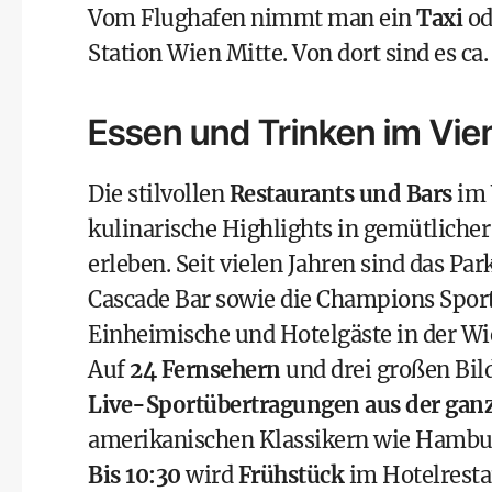
Vom Flughafen nimmt man ein
Taxi
od
Station Wien Mitte. Von dort sind es c
Essen und Trinken im Vie
Die stilvollen
Restaurants und Bars
im 
kulinarische Highlights in gemütliche
erleben. Seit vielen Jahren sind das
Park
Cascade Bar
sowie die
Champions Sport
Einheimische und Hotelgäste in der Wi
Auf
24 Fernsehern
und drei großen Bil
Live-Sportübertragungen aus der ganz
amerikanischen Klassikern wie Hambur
Bis 10:30
wird
Frühstück
im Hotelresta