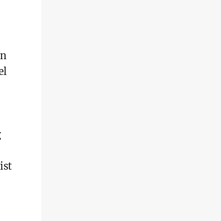
in
el
g
ist