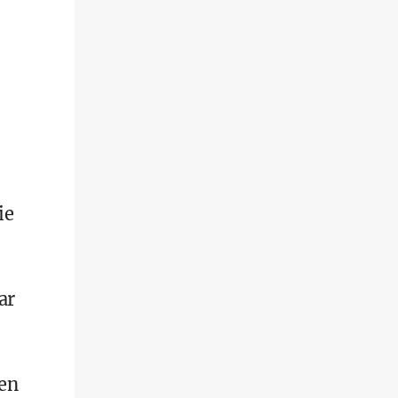
ie
ar
men