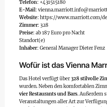
Telefon
: +431515180
E-Mail
:
vienna.marriott.info@marriot
Website
:
https://www.marriott.com/d
Zimmer
: 328
Preise
: ab 187 Euro pro Nacht
Standort(e)
Inhaber
: General Manager Dieter Fenz
Wofür ist das Vienna Mar
Das Hotel verfügt über
328 stilvolle Z
wurden. Neben den komfortablen Zimme
vier Restaurants und Bars
. Außerdem 
Veranstaltungen aller Art zur Verfügun