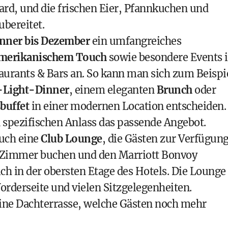
ard, und die frischen Eier, Pfannkuchen und
ubereitet.
änner bis Dezember
ein umfangreiches
amerikanischem Touch
sowie besondere Events 
taurants & Bars an. So kann man sich zum Beispi
-Light-Dinner
, einem eleganten
Brunch
oder
buffet
in einer modernen Location entscheiden.
n spezifischen Anlass das passende Angebot.
auch eine
Club Lounge
, die Gästen zur Verfügun
ive Zimmer buchen und den
Marriott Bonvoy
ich in der obersten Etage des Hotels. Die Lounge 
orderseite und vielen Sitzgelegenheiten.
eine Dachterrasse, welche Gästen noch mehr