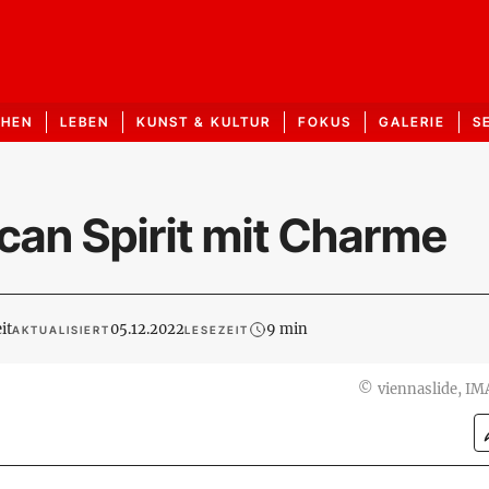
CHEN
LEBEN
KUNST & KULTUR
FOKUS
GALERIE
S
can Spirit mit Charme
it
05.12.2022
9 min
AKTUALISIERT
LESEZEIT
©
viennaslide, I