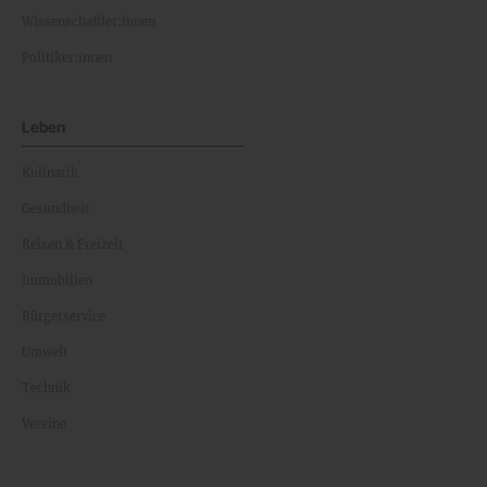
Wissenschaftler:innen
Politiker:innen
Leben
Kulinarik
Gesundheit
Reisen & Freizeit
Immobilien
Bürgerservice
Umwelt
Technik
Vereine