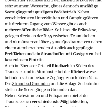
Obwohl der Traunsee nicht der klassische Badesee mit
sehr warmem Wasser ist, gibt es dennoch
unzählige
Seezugänge mit quirligem Badebetrieb
. Neben
verschiedensten Unterkünften und Campingplätzen
mit direktem Zugang zum Wasser gibt es auch
mehrere öffentliche Bäder
. So bietet die Bräuwiese,
gelegen direkt an der B145 zwischen Traunkirchen
und Altmünster auf über 35.000 Quadratmetern neben
einem atemberaubenden Ausblick auch
gepflegte
Freiflächen und ein Strandbuffet mit Gastgarten, bei
kostenlosem Eintritt
.
Auch im Ebenseer Ortsteil
Rindbach
im Süden des
Traunsees und in Altmünster bei der
Köchertwiese
befinden sich unbebaute Zugänge zum kühlen Nass.
Das
Strandbad Gmunden
und die Anlage Seebahnhof
stellen die Seezugänge in Gmunden dar.
Neben Schwimmen und Entspannen bietet der
Traunsee auch
verschiedenste Möglichkeiten,