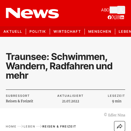
ABO
AKTUELL
POLITIK
WIRTSCHAFT
MENSCHEN
LEBE
Traunsee: Schwimmen,
Wandern, Radfahren und
mehr
SUBRESSORT
AKTUALISIERT
LESEZEIT
Reisen & Freizeit
21.07.2022
9 min
©
Edler Nina
HOME
LEBEN
REISEN & FREIZEIT