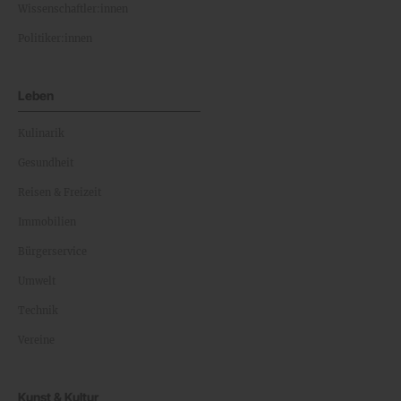
Wissenschaftler:innen
Politiker:innen
Leben
Kulinarik
Gesundheit
Reisen & Freizeit
Immobilien
Bürgerservice
Umwelt
Technik
Vereine
Kunst & Kultur