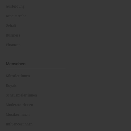
Ausbildung
Arbeitsrecht
Gehalt
Business
Finanzen
Menschen
Künstler:innen
Royals
Schauspieler:innen
Moderator:innen
Musiker:innen
Influencer:innen