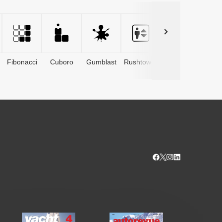
Fibonacci
Cuboro
Gumblast
Rushtower
Advents­
kalender