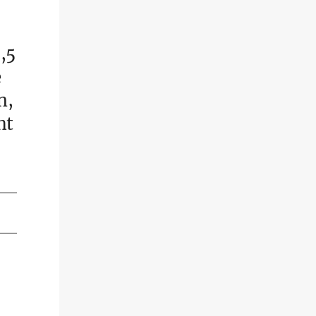
,5
e
n,
ht