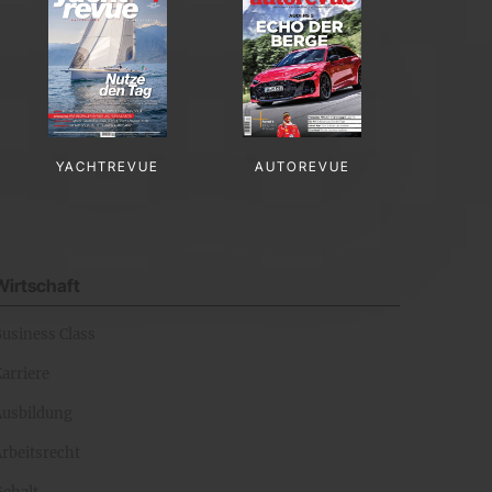
YACHTREVUE
AUTOREVUE
Wirtschaft
Business Class
arriere
Ausbildung
rbeitsrecht