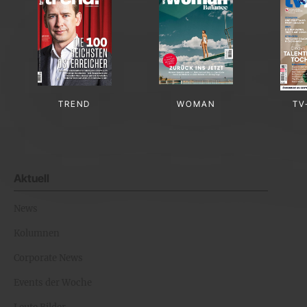
TREND
WOMAN
TV
Aktuell
News
Kolumnen
Corporate News
Events der Woche