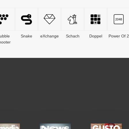
ubble
Snake
eXchange
Schach
Doppel
Power Of 2
hooter