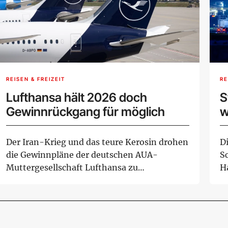
REISEN & FREIZEIT
RE
Lufthansa hält 2026 doch
S
Gewinnrückgang für möglich
w
H
Der Iran-Krieg und das teure Kerosin drohen
D
die Gewinnpläne der deutschen AUA-
S
Muttergesellschaft Lufthansa zu
H
durchkreuzen. Vorsta...
um