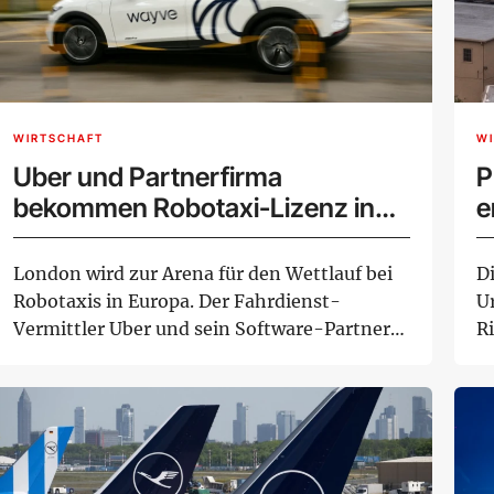
WIRTSCHAFT
W
Uber und Partnerfirma
P
bekommen Robotaxi-Lizenz in
e
London
London wird zur Arena für den Wettlauf bei
D
Robotaxis in Europa. Der Fahrdienst-
U
Vermittler Uber und sein Software-Partner
R
Wayve erh...
S