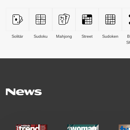
Solitär
Sudoku
Mahjong
Street
Sudoken
B
S