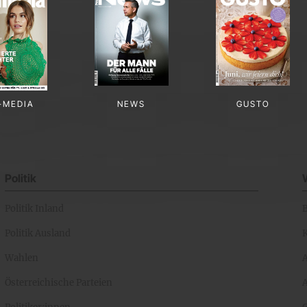
-MEDIA
NEWS
GUSTO
Politik
Politik Inland
Politik Ausland
K
Wahlen
Österreichische Parteien
A