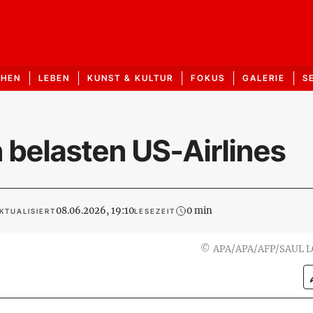
CHEN
LEBEN
KUNST & KULTUR
FOKUS
GALERIE
S
 belasten US-Airlines
08.06.2026, 19:10
0 min
KTUALISIERT
LESEZEIT
©
APA/APA/AFP/SAUL 