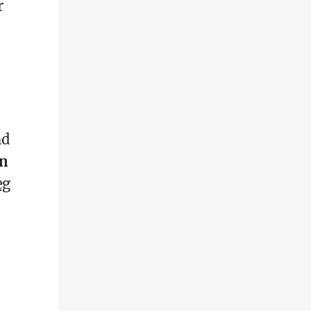
r
nd
en
eg