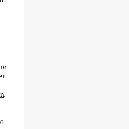
ar
ere
er
on
.
00