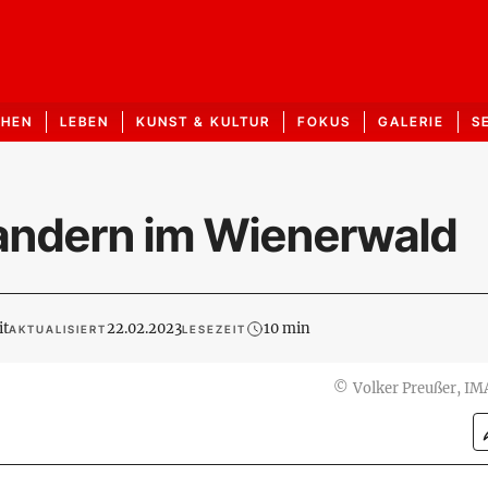
CHEN
LEBEN
KUNST & KULTUR
FOKUS
GALERIE
S
ndern im Wienerwald
it
22.02.2023
10 min
AKTUALISIERT
LESEZEIT
©
Volker Preußer, I