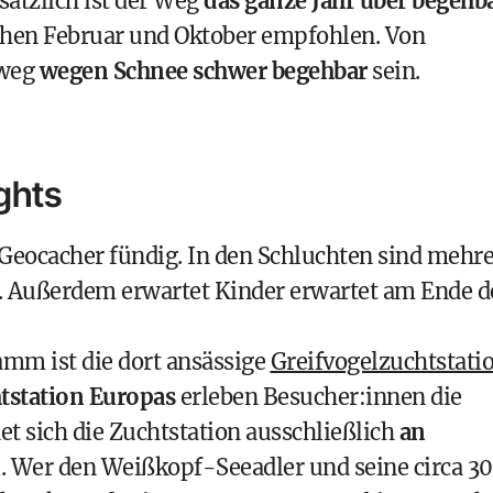
sätzlich ist der Weg
das ganze Jahr über begehb
chen Februar und Oktober empfohlen. Von
rweg
wegen Schnee schwer begehbar
sein.
ghts
Geocacher
fündig. In den Schluchten sind mehr
. Außerdem erwartet Kinder erwartet am Ende d
mm ist die dort ansässige
Greifvogelzuchtstati
htstation Europas
erleben Besucher:innen die
t sich die Zuchtstation ausschließlich
an
n
. Wer den Weißkopf-Seeadler und seine circa 3