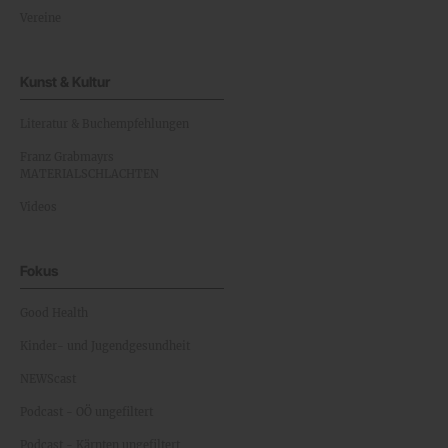
Vereine
Kunst & Kultur
Literatur & Buchempfehlungen
Franz Grabmayrs
MATERIALSCHLACHTEN
Videos
Fokus
Good Health
Kinder- und Jugendgesundheit
NEWScast
Podcast - OÖ ungefiltert
Podcast - Kärnten ungefiltert