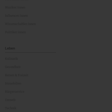
Musiker:innen
Influencer:innen
Wissenschaftler:innen
Politiker:innen
Leben
Kulinarik
Gesundheit
Reisen & Freizeit
Immobilien
Bürgerservice
Umwelt
Technik