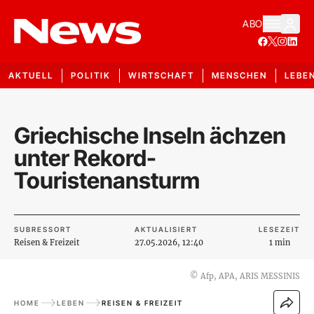
ABO
AKTUELL
POLITIK
WIRTSCHAFT
MENSCHEN
LEBE
Griechische Inseln ächzen
unter Rekord-
Touristenansturm
SUBRESSORT
AKTUALISIERT
LESEZEIT
Reisen & Freizeit
27.05.2026, 12:40
1 min
©
Afp, APA, ARIS MESSINIS
HOME
LEBEN
REISEN & FREIZEIT