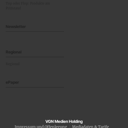
Top oder Flop: Produkte am
Prüfstand
Newsletter
Regional
Regional
ePaper
VGN Medien Holding
Impressum und Offenlegung
Mediadaten & Tarife