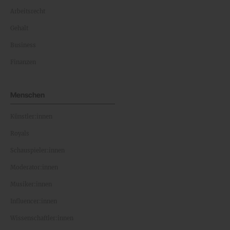
Arbeitsrecht
Gehalt
Business
Finanzen
Menschen
Künstler:innen
Royals
Schauspieler:innen
Moderator:innen
Musiker:innen
Influencer:innen
Wissenschaftler:innen