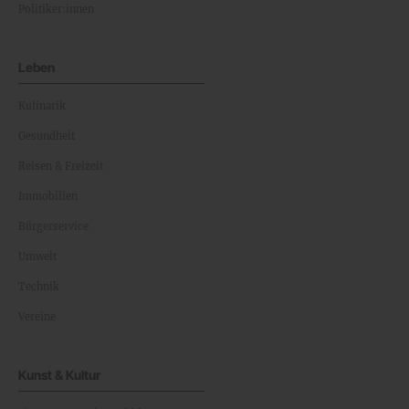
Politiker:innen
Leben
Kulinarik
Gesundheit
Reisen & Freizeit
Immobilien
Bürgerservice
Umwelt
Technik
Vereine
Kunst & Kultur