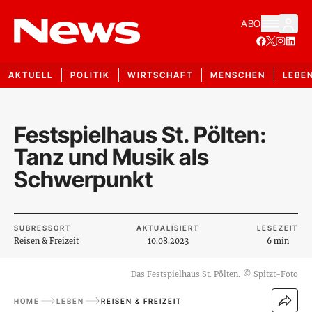
ABO
AKTUELL
POLITIK
WIRTSCHAFT
MENSCHEN
LEBE
Festspielhaus St. Pölten:
Tanz und Musik als
Schwerpunkt
SUBRESSORT
AKTUALISIERT
LESEZEIT
Reisen & Freizeit
10.08.2023
6 min
Das Festspielhaus St. Pölten.
©
Spitzt-Foto
HOME
LEBEN
REISEN & FREIZEIT