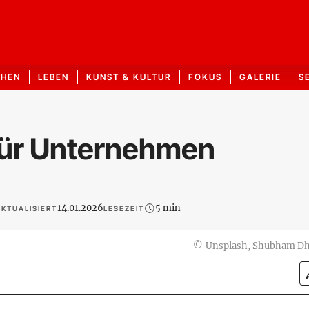
CHEN
LEBEN
KUNST & KULTUR
FOKUS
GALERIE
S
 für Unternehmen
14.01.2026
5 min
KTUALISIERT
LESEZEIT
©
Unsplash, Shubham D