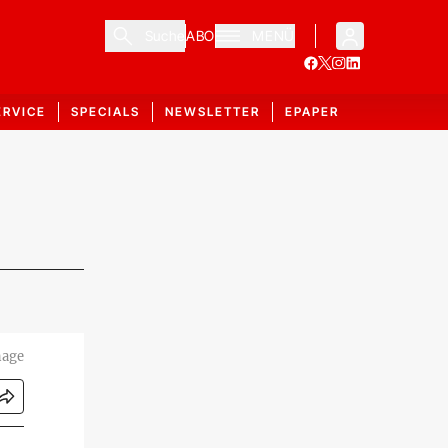
Suche
ABO
MENÜ
ERVICE
SPECIALS
NEWSLETTER
EPAPER
hage