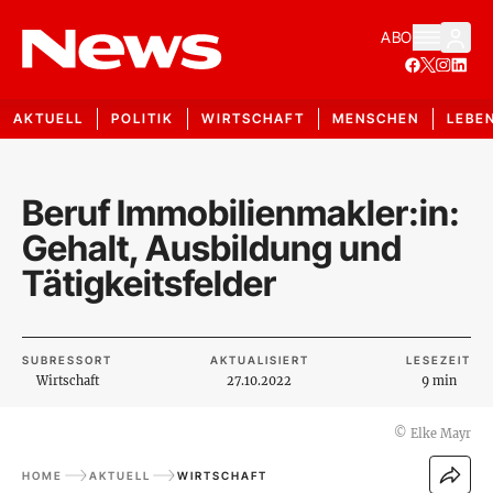
ABO
AKTUELL
POLITIK
WIRTSCHAFT
MENSCHEN
LEBE
Beruf Immobilienmakler:in:
Gehalt, Ausbildung und
Tätigkeitsfelder
SUBRESSORT
AKTUALISIERT
LESEZEIT
Wirtschaft
27.10.2022
9 min
©
Elke Mayr
HOME
AKTUELL
WIRTSCHAFT