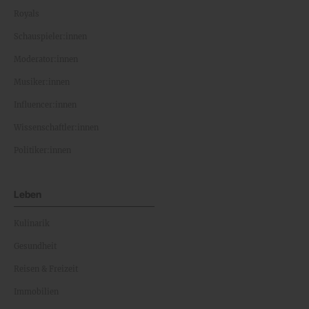
Royals
Schauspieler:innen
Moderator:innen
Musiker:innen
Influencer:innen
Wissenschaftler:innen
Politiker:innen
Leben
Kulinarik
Gesundheit
Reisen & Freizeit
Immobilien