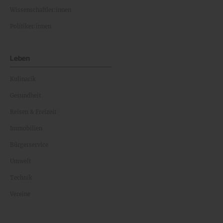
Wissenschaftler:innen
Politiker:innen
Leben
Kulinarik
Gesundheit
Reisen & Freizeit
Immobilien
Bürgerservice
Umwelt
Technik
Vereine