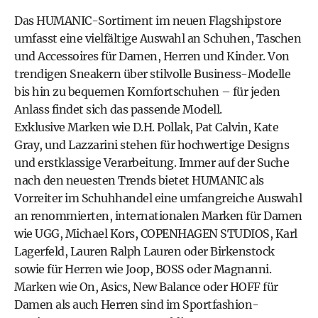
Das
HUMANIC-Sortiment
im neuen Flagshipstore
umfasst eine vielfältige Auswahl an Schuhen, Taschen
und Accessoires für Damen, Herren und Kinder. Von
trendigen Sneakern über stilvolle Business-Modelle
bis hin zu bequemen Komfortschuhen – für jeden
Anlass findet sich das passende Modell.
Exklusive Marken wie
D.H. Pollak
,
Pat Calvin
,
Kate
Gray
, und
Lazzarini
stehen für hochwertige Designs
und erstklassige Verarbeitung. Immer auf der Suche
nach den neuesten Trends bietet HUMANIC als
Vorreiter im Schuhhandel eine umfangreiche Auswahl
an renommierten, internationalen Marken für Damen
wie
UGG
,
Michael Kors
,
COPENHAGEN STUDIOS
,
Karl
Lagerfeld
,
Lauren Ralph Lauren
oder
Birkenstock
sowie für Herren wie
Joop
,
BOSS
oder
Magnanni
.
Marken wie
On
,
Asics
,
New Balance
oder
HOFF
für
Damen als auch Herren sind im Sportfashion-