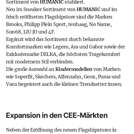
Sortiment von
HUMANIC
etabliert.
Neu im Sneaker Sortiment von
HUMANIC
und im
frisch eröffneten Flagshipstore sind die Marken
Brooks
,
Philipp Plein Sport
,
tenhaag
,
No Name
,
Sun68
,
LIU JO
und
4F
.
Ergänzt wird das Sortiment durch bekannte
Komfortmarken wie
Legero
,
Ara
und
Gabor
sowie der
Exklusivmarke
DELKA
, die höchsten Tragekomfort
mit modernem Stil verbinden.
Die große Auswahl an
Kindermodellen
von Marken
wie
Superfit
,
Skechers
,
Affenzahn
,
Geox
,
Puma
und
Vans
begeistert auch die kleinen Trendsetter:innen.
Expansion in den CEE-Märkten
Neben der Eröffnung des neuen Flagshipstores in