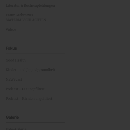
Literatur & Buchempfehlungen
Franz Grabmayrs
MATERIALSCHLACHTEN
Videos
Fokus
Good Health
Kinder- und Jugendgesundheit
NEWScast
Podcast - OÖ ungefiltert
Podcast - Kärnten ungefiltert
Galerie
Foto-Galerie