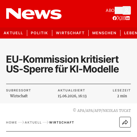
ABO
AKTUELL
POLITIK
WIRTSCHAFT
MENSCHEN
LEBE
EU-Kommission kritisiert
US-Sperre für KI-Modelle
SUBRESSORT
AKTUALISIERT
LESEZEIT
Wirtschaft
15.06.2026, 16:13
2 min
©
APA/APA/AFP/NICOLAS TUCAT
HOME
AKTUELL
WIRTSCHAFT