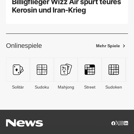
Billigflieger Wizz Air spürt teures
Kerosin und Iran-Krieg
Onlinespiele
Mehr Spiele
Solitär
Sudoku
Mahjong
Street
Sudoken
B
S