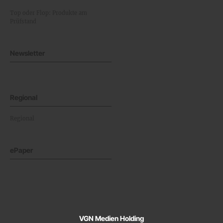
Top oder Flop: Produkte am
Prüfstand
Newsletter
Regional
Regional
ePaper
VGN Medien Holding