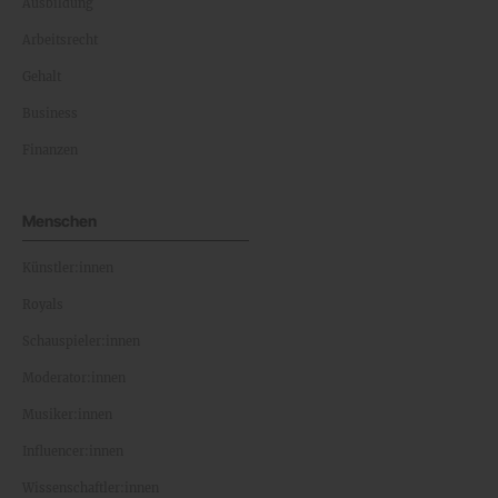
Ausbildung
Arbeitsrecht
Gehalt
Business
Finanzen
Menschen
Künstler:innen
Royals
Schauspieler:innen
Moderator:innen
Musiker:innen
Influencer:innen
Wissenschaftler:innen