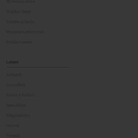
Moderator:innen
Musiker:innen
Influencer:innen
Wissenschaftler:innen
Politiker:innen
Leben
Kulinarik
Gesundheit
Reisen & Freizeit
Immobilien
Bürgerservice
Umwelt
Technik