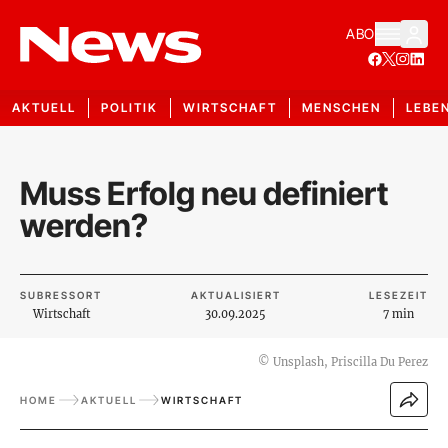
ABO
AKTUELL
POLITIK
WIRTSCHAFT
MENSCHEN
LEBE
Muss Erfolg neu definiert
werden?
SUBRESSORT
AKTUALISIERT
LESEZEIT
Wirtschaft
30.09.2025
7 min
©
Unsplash, Priscilla Du Perez
HOME
AKTUELL
WIRTSCHAFT