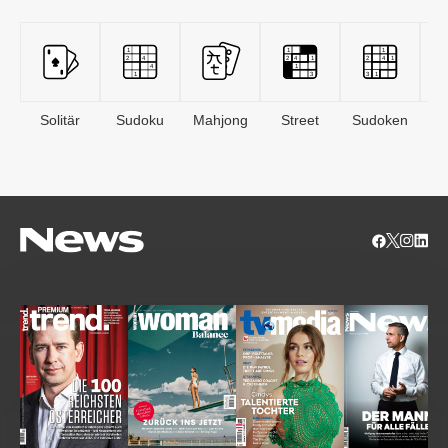
Solitär
Sudoku
Mahjong
Street
Sudoken
B
S