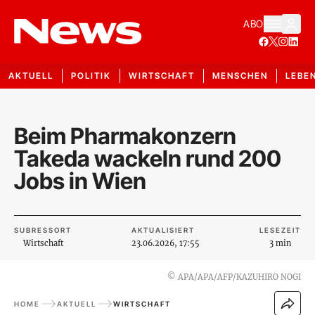
ABO
AKTUELL
POLITIK
WIRTSCHAFT
MENSCHEN
LEBE
Beim Pharmakonzern
Takeda wackeln rund 200
Jobs in Wien
SUBRESSORT
AKTUALISIERT
LESEZEIT
Wirtschaft
23.06.2026, 17:55
3 min
©
APA/APA/AFP/KAZUHIRO NOGI
HOME
AKTUELL
WIRTSCHAFT