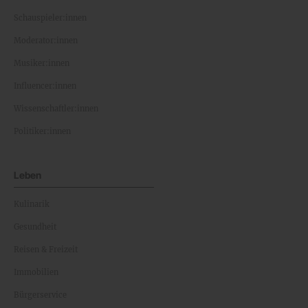
Schauspieler:innen
Moderator:innen
Musiker:innen
Influencer:innen
Wissenschaftler:innen
Politiker:innen
Leben
Kulinarik
Gesundheit
Reisen & Freizeit
Immobilien
Bürgerservice