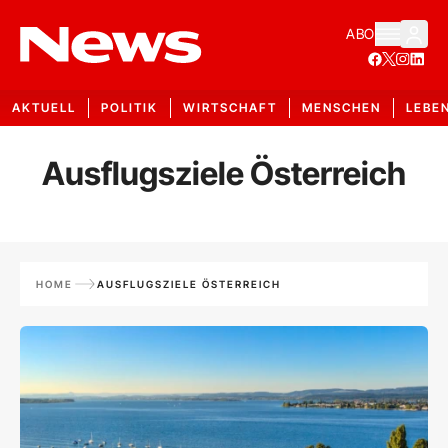
ABO
AKTUELL
POLITIK
WIRTSCHAFT
MENSCHEN
LEBE
Ausflugsziele Österreich
HOME
AUSFLUGSZIELE ÖSTERREICH