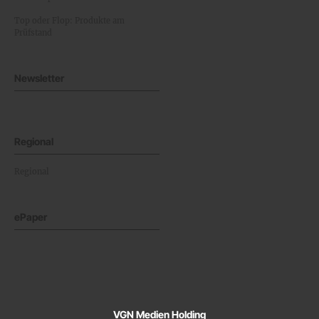
Top oder Flop: Produkte am
Prüfstand
Newsletter
Regional
Regional
ePaper
VGN Medien Holding