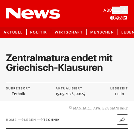
ABO
AKTUELL
POLITIK
WIRTSCHAFT
MENSCHEN
LEBE
Zentralmatura endet mit
Griechisch-Klausuren
SUBRESSORT
AKTUALISIERT
LESEZEIT
Technik
15.05.2026, 00:24
1 min
©
MANHART, APA, EVA MANHART
HOME
LEBEN
TECHNIK