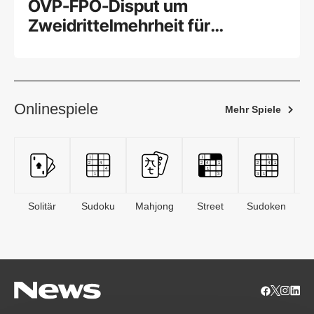
ÖVP-FPÖ-Disput um
Zweidrittelmehrheit für
Wehrpflicht
Onlinespiele
Mehr Spiele
Solitär
Sudoku
Mahjong
Street
Sudoken
B
S