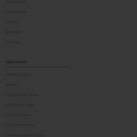
Ausbildung
Arbeitsrecht
Gehalt
Business
Finanzen
Menschen
Künstler:innen
Royals
Schauspieler:innen
Moderator:innen
Musiker:innen
Influencer:innen
Wissenschaftler:innen