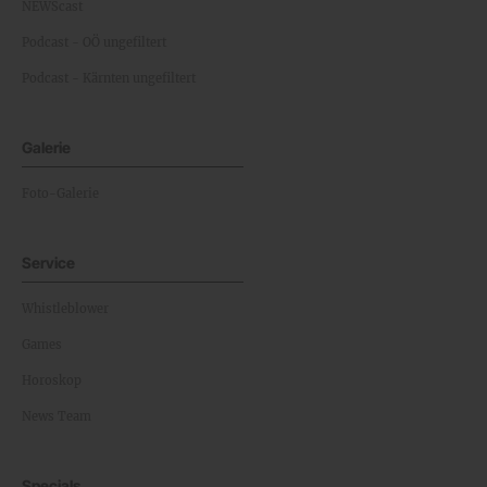
NEWScast
Podcast - OÖ ungefiltert
Podcast - Kärnten ungefiltert
Galerie
Foto-Galerie
Service
Whistleblower
Games
Horoskop
News Team
Specials