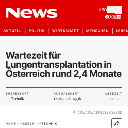
ABO
AKTUELL
POLITIK
WIRTSCHAFT
MENSCHEN
LEBE
Wartezeit für
Lungentransplantation in
Österreich rund 2,4 Monate
SUBRESSORT
AKTUALISIERT
LESEZEIT
Technik
17.06.2026, 14:38
2 min
©
APA/APA/AFP/LISE ASERUD
HOME
LEBEN
TECHNIK