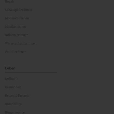
Royals
Schauspieler:innen
Moderator:innen
Musiker:innen
Influencer:innen
Wissenschaftler:innen
Politiker:innen
Leben
Kulinarik
Gesundheit
Reisen & Freizeit
Immobilien
Bürgerservice