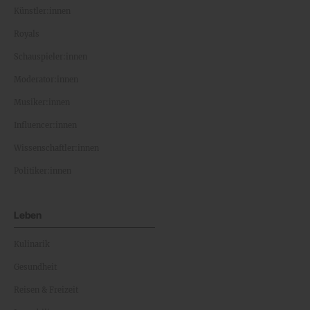
Künstler:innen
Royals
Schauspieler:innen
Moderator:innen
Musiker:innen
Influencer:innen
Wissenschaftler:innen
Politiker:innen
Leben
Kulinarik
Gesundheit
Reisen & Freizeit