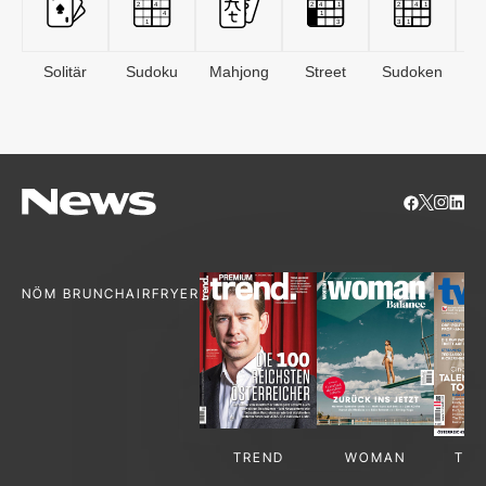
Solitär
Sudoku
Mahjong
Street
Sudoken
B
S
NÖM BRUNCH
AIRFRYER
TREND
WOMAN
TV-