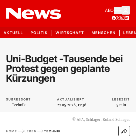
ABO
AKTUELL
POLITIK
WIRTSCHAFT
MENSCHEN
LEBE
Uni-Budget -Tausende bei
Protest gegen geplante
Kürzungen
SUBRESSORT
AKTUALISIERT
LESEZEIT
Technik
27.05.2026, 17:36
5 min
©
APA, Schlager, Roland Schlager
HOME
LEBEN
TECHNIK