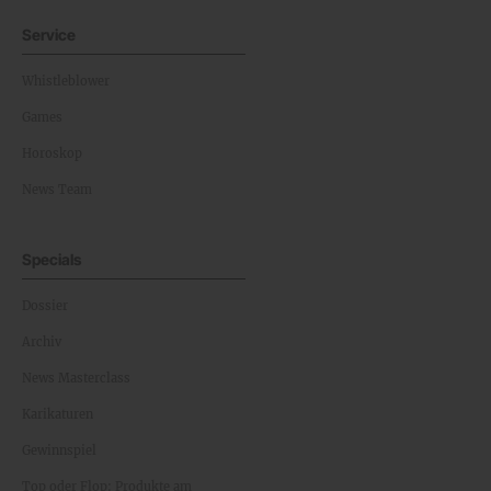
Service
Whistleblower
Games
Horoskop
News Team
Specials
Dossier
Archiv
News Masterclass
Karikaturen
Gewinnspiel
Top oder Flop: Produkte am