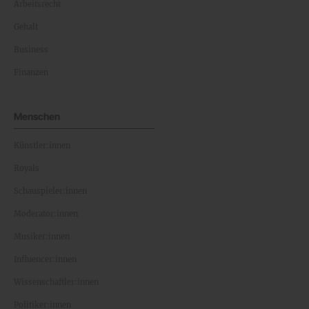
Arbeitsrecht
Gehalt
Business
Finanzen
Menschen
Künstler:innen
Royals
Schauspieler:innen
Moderator:innen
Musiker:innen
Influencer:innen
Wissenschaftler:innen
Politiker:innen