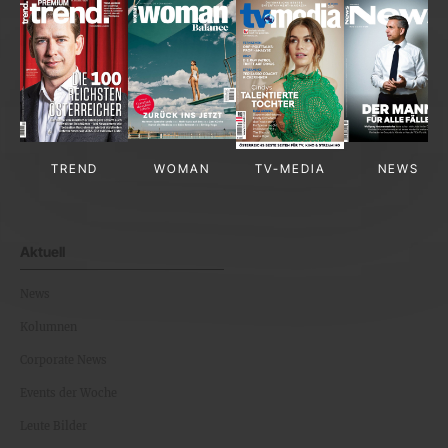
TREND
WOMAN
TV-MEDIA
NEWS
Aktuell
News
Kolumnen
Corporate News
Events der Woche
Leute Bilder