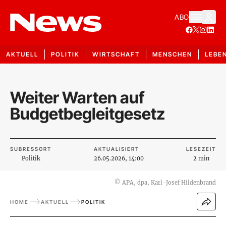
ABO
AKTUELL
POLITIK
WIRTSCHAFT
MENSCHEN
LEBE
Weiter Warten auf
Budgetbegleitgesetz
SUBRESSORT
AKTUALISIERT
LESEZEIT
Politik
26.05.2026, 14:00
2 min
©
APA, dpa, Karl-Josef Hildenbrand
HOME
AKTUELL
POLITIK