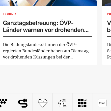
TECHNIK
PO
Ganztagsbetreuung: ÖVP-
V
Länder warnen vor drohenden
b
Kürzungen!
Die Bildungslandesrätinnen der ÖVP-
D
regierten Bundesländer haben am Dienstag
S
vor drohenden Kürzungen bei der
P
ganztägigen Betreuu...
e