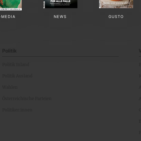
-MEDIA
NEWS
GUSTO
Politik
Politik Inland
Politik Ausland
K
Wahlen
Österreichische Parteien
A
Politiker:innen