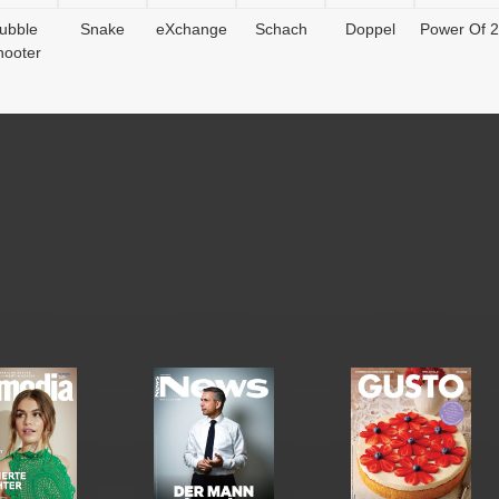
ubble
Snake
eXchange
Schach
Doppel
Power Of 2
hooter