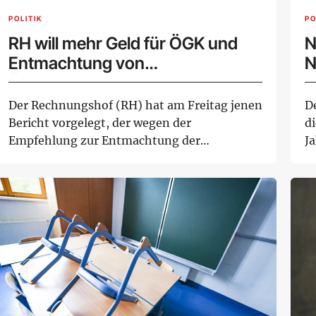
POLITIK
PO
RH will mehr Geld für ÖGK und
N
Entmachtung von
N
Ärztekammern
B
Der Rechnungshof (RH) hat am Freitag jenen
De
Bericht vorgelegt, der wegen der
d
Empfehlung zur Entmachtung der
Ja
Landesärztekammern scho...