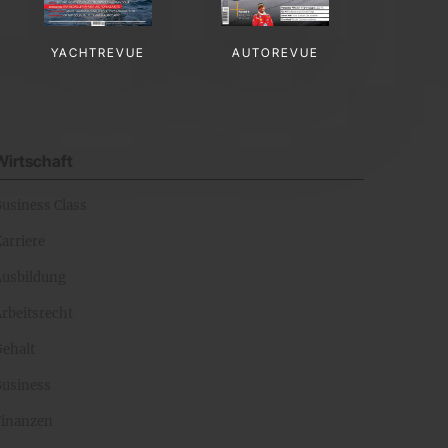
YACHTREVUE
AUTOREVUE
Wirtschaft
Business Class
arriere
Ausbildung
rbeitsrecht
Gehalt
Business
Finanzen