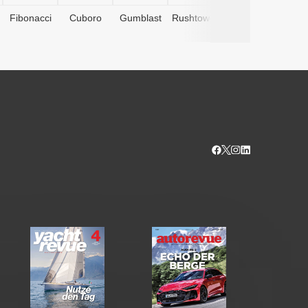
Fibonacci
Cuboro
Gumblast
Rushtower
Advents­
kalender