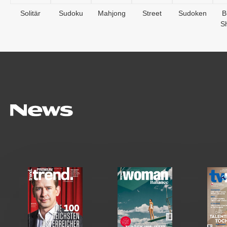
Solitär
Sudoku
Mahjong
Street
Sudoken
B
S