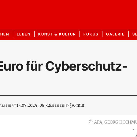
CHEN
LEBEN
KUNST & KULTUR
FOKUS
GALERIE
S
 Euro für Cyberschutz-
15.07.2025, 08:32
0 min
ALISIERT
LESEZEIT
©
APA, GEORG HOCHM