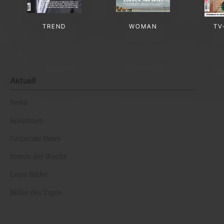
TREND
WOMAN
TV
Aktuell
News
Kolumnen
Corporate News
Events der Woche
Leute Bilder
Bilder des Tages