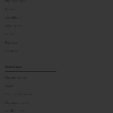
Business Class
Karriere
Ausbildung
Arbeitsrecht
Gehalt
Business
Finanzen
Menschen
Künstler:innen
Royals
Schauspieler:innen
Moderator:innen
Musiker:innen