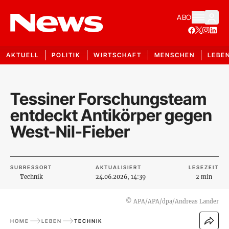
ABO
AKTUELL
POLITIK
WIRTSCHAFT
MENSCHEN
LEBE
Tessiner Forschungsteam
entdeckt Antikörper gegen
West-Nil-Fieber
SUBRESSORT
AKTUALISIERT
LESEZEIT
Technik
24.06.2026, 14:39
2 min
©
APA/APA/dpa/Andreas Lander
HOME
LEBEN
TECHNIK