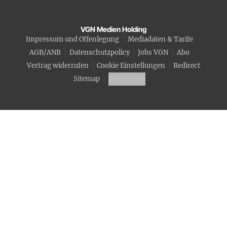
VGN Medien Holding
Impressum und Offenlegung
Mediadaten & Tarife
AGB/ANB
Datenschutzpolicy
Jobs VGN
Abo
Vertrag widerrufen
Cookie Einstellungen
Redirect
Sitemap
Fotocredits