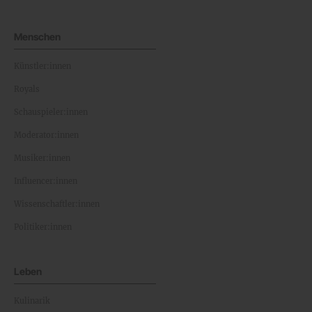
Menschen
Künstler:innen
Royals
Schauspieler:innen
Moderator:innen
Musiker:innen
Influencer:innen
Wissenschaftler:innen
Politiker:innen
Leben
Kulinarik