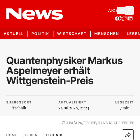
ABO
AKTUELL
POLITIK
WIRTSCHAFT
MENSCHEN
LEBE
Quantenphysiker Markus
Aspelmeyer erhält
Wittgenstein-Preis
SUBRESSORT
AKTUALISIERT
LESEZEIT
Technik
24.06.2026, 21:23
7 min
©
APA/APA/TECHT/HANS KLAUS TECHT
HOME
LEBEN
TECHNIK