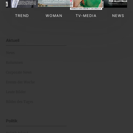
TREND
WOMAN
TV-MEDIA
NEWS
Aktuell
News
Kolumnen
Corporate News
Events der Woche
Leute Bilder
Bilder des Tages
Politik