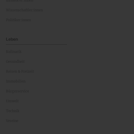
Influencer:innen
Wissenschaftler:innen
Politiker:innen
Leben
Kulinarik
Gesundheit
Reisen & Freizeit
Immobilien
Bürgerservice
Umwelt
Technik
Vereine