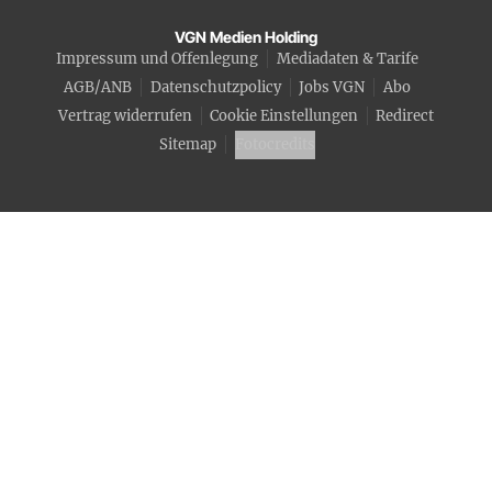
VGN Medien Holding
Impressum und Offenlegung
Mediadaten & Tarife
AGB/ANB
Datenschutzpolicy
Jobs VGN
Abo
Vertrag widerrufen
Cookie Einstellungen
Redirect
Sitemap
Fotocredits