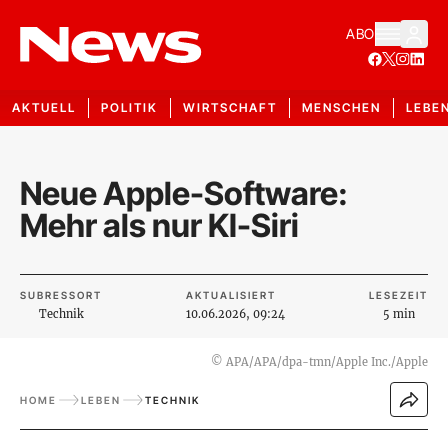
ABO
AKTUELL
POLITIK
WIRTSCHAFT
MENSCHEN
LEBE
Neue Apple-Software:
Mehr als nur KI-Siri
SUBRESSORT
AKTUALISIERT
LESEZEIT
Technik
10.06.2026, 09:24
5 min
©
APA/APA/dpa-tmn/Apple Inc./Apple
HOME
LEBEN
TECHNIK