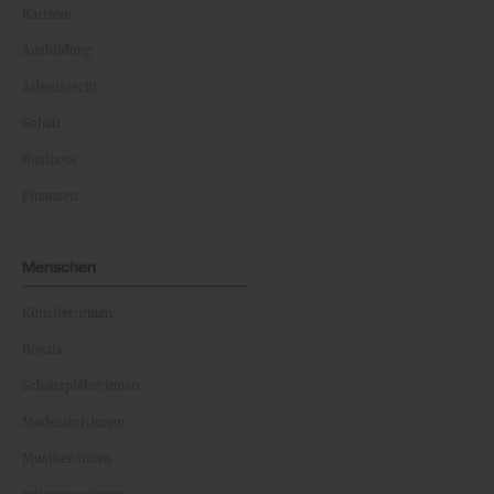
Karriere
Ausbildung
Arbeitsrecht
Gehalt
Business
Finanzen
Menschen
Künstler:innen
Royals
Schauspieler:innen
Moderator:innen
Musiker:innen