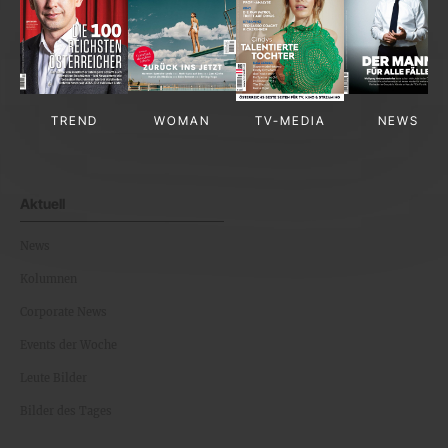
TREND
WOMAN
TV-MEDIA
NEWS
Aktuell
News
Kolumnen
Corporate News
Events der Woche
Leute Bilder
Bilder des Tages