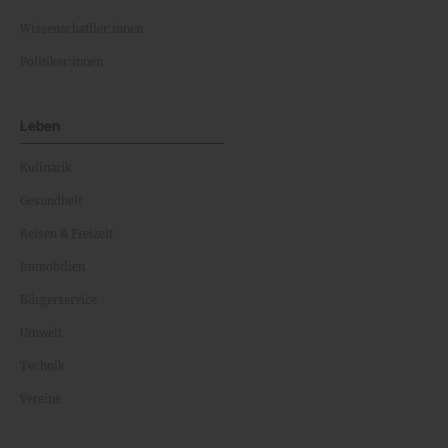
Wissenschaftler:innen
Politiker:innen
Leben
Kulinarik
Gesundheit
Reisen & Freizeit
Immobilien
Bürgerservice
Umwelt
Technik
Vereine