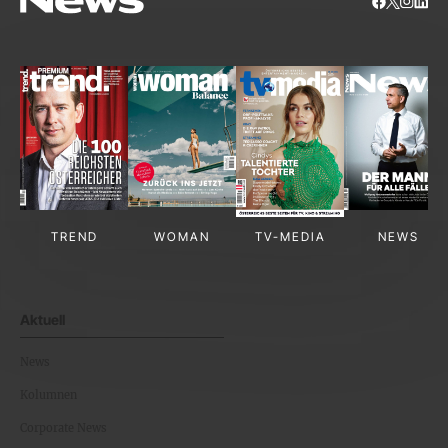
TREND
WOMAN
TV-MEDIA
NEWS
Aktuell
News
Kolumnen
Corporate News