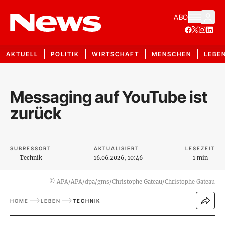
ABO
AKTUELL
POLITIK
WIRTSCHAFT
MENSCHEN
LEBE
Messaging auf YouTube ist
zurück
SUBRESSORT
AKTUALISIERT
LESEZEIT
Technik
16.06.2026, 10:46
1 min
©
APA/APA/dpa/gms/Christophe Gateau/Christophe Gateau
HOME
LEBEN
TECHNIK