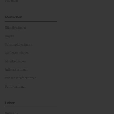
Finanzen
Menschen
Künstler:innen
Royals
Schauspieler:innen
Moderator:innen
Musiker:innen
Influencer:innen
Wissenschaftler:innen
Politiker:innen
Leben
Kulinarik