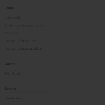
Fokus
Good Health
Kinder- und Jugendgesundheit
NEWScast
Podcast - OÖ ungefiltert
Podcast - Kärnten ungefiltert
Galerie
Foto-Galerie
Service
Whistleblower