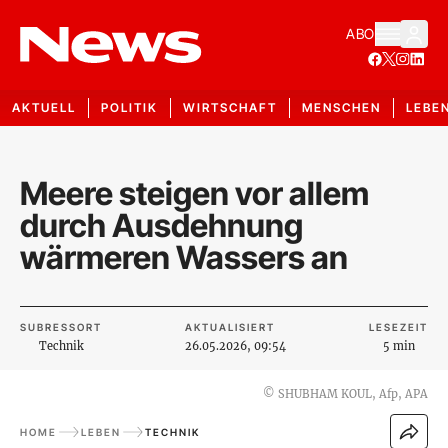
ABO
AKTUELL
POLITIK
WIRTSCHAFT
MENSCHEN
LEBE
Meere steigen vor allem
durch Ausdehnung
wärmeren Wassers an
SUBRESSORT
AKTUALISIERT
LESEZEIT
Technik
26.05.2026, 09:54
5 min
©
SHUBHAM KOUL, Afp, APA
HOME
LEBEN
TECHNIK