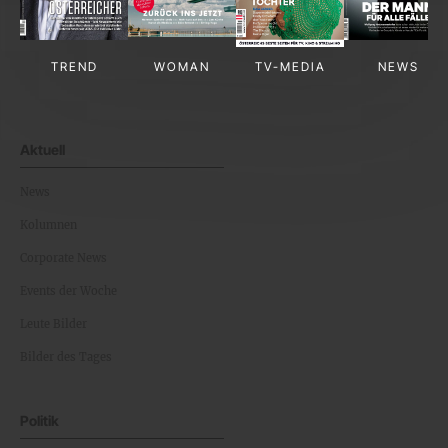
TREND
WOMAN
TV-MEDIA
NEWS
Aktuell
News
Kolumnen
Corporate News
Events der Woche
Leute Bilder
Bilder des Tages
Politik