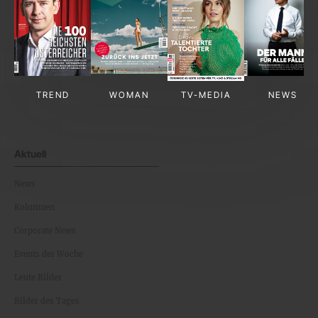
TREND
WOMAN
TV-MEDIA
NEWS
Aktuell
News
Kolumnen
Corporate News
Events der Woche
Leute Bilder
Bilder des Tages