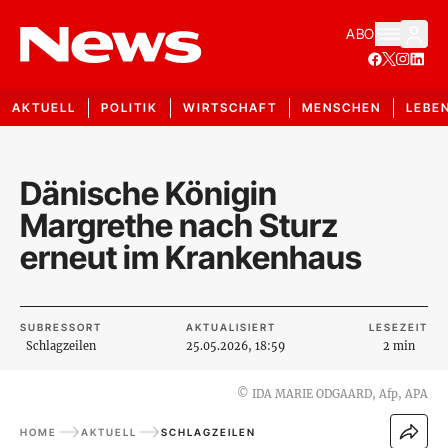
ABO
AKTUELL
POLITIK
WIRTSCHAFT
MENSCHEN
LEBE
Dänische Königin
Margrethe nach Sturz
erneut im Krankenhaus
SUBRESSORT
AKTUALISIERT
LESEZEIT
Schlagzeilen
25.05.2026, 18:59
2 min
©
IDA MARIE ODGAARD, Afp, APA
HOME
AKTUELL
SCHLAGZEILEN