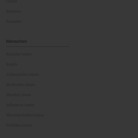
Gehalt
Business
Finanzen
Menschen
Künstler:innen
Royals
Schauspieler:innen
Moderator:innen
Musiker:innen
Influencer:innen
Wissenschaftler:innen
Politiker:innen