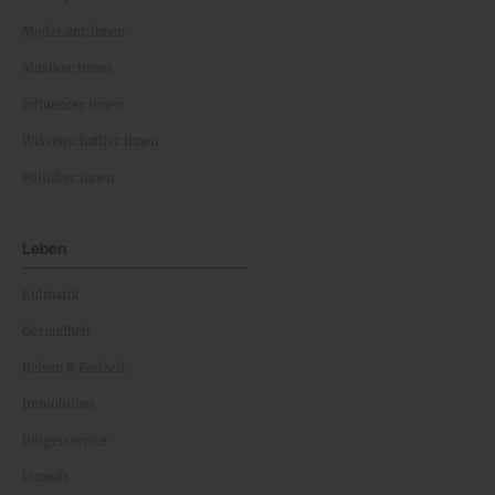
Moderator:innen
Musiker:innen
Influencer:innen
Wissenschaftler:innen
Politiker:innen
Leben
Kulinarik
Gesundheit
Reisen & Freizeit
Immobilien
Bürgerservice
Umwelt