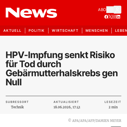
ABO
AKTUELL
POLITIK
WIRTSCHAFT
MENSCHEN
LEBE
HPV-Impfung senkt Risiko
für Tod durch
Gebärmutterhalskrebs gen
Null
SUBRESSORT
AKTUALISIERT
LESEZEIT
Technik
18.06.2026, 17:41
2 min
©
APA/APA/AFP/DAMIEN MEYER