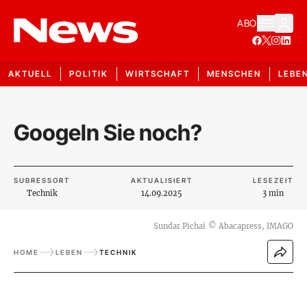
ABO
AKTUELL
POLITIK
WIRTSCHAFT
MENSCHEN
LEBE
Googeln Sie noch?
SUBRESSORT
AKTUALISIERT
LESEZEIT
Technik
14.09.2025
3 min
Sundar Pichai
©
Abacapress, IMAGO
HOME
LEBEN
TECHNIK