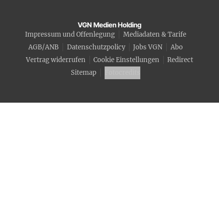
VGN Medien Holding
Impressum und Offenlegung
Mediadaten & Tarife
AGB/ANB
Datenschutzpolicy
Jobs VGN
Abo
Vertrag widerrufen
Cookie Einstellungen
Redirect
Sitemap
Fotocredits