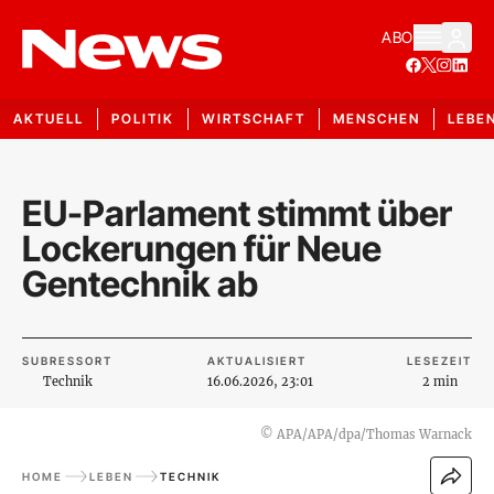
ABO
AKTUELL
POLITIK
WIRTSCHAFT
MENSCHEN
LEBE
EU-Parlament stimmt über
Lockerungen für Neue
Gentechnik ab
SUBRESSORT
AKTUALISIERT
LESEZEIT
Technik
16.06.2026, 23:01
2 min
©
APA/APA/dpa/Thomas Warnack
HOME
LEBEN
TECHNIK