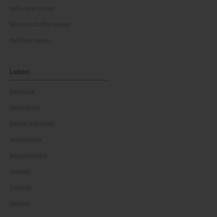
Influencer:innen
Wissenschaftler:innen
Politiker:innen
Leben
Kulinarik
Gesundheit
Reisen & Freizeit
Immobilien
Bürgerservice
Umwelt
Technik
Vereine