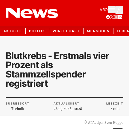
ABO
AKTUELL
POLITIK
WIRTSCHAFT
MENSCHEN
LEBE
Blutkrebs - Erstmals vier
Prozent als
Stammzellspender
registriert
SUBRESSORT
AKTUALISIERT
LESEZEIT
Technik
26.05.2026, 10:28
2 min
©
APA, dpa, Sven Hoppe