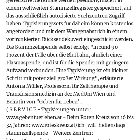
genetische Merkmale werden pseudonymisiert in
einem weltweiten Stammzellregister gespeichert, auf
das ausschließlich autorisierte Suchzentren Zugriff
haben. Typisierungssets für daheim können kostenlos
angefordert und mit dem Wangenabstrich in einem
vorfrankierten Rücksendekuvert eingeschickt werden.
Die Stammzellspende selbst erfolgt "in rund 90
Prozent der Fälle über die Blutbahn, ähnlich einer
Plasmaspende, und ist für die Spender mit geringem
Aufwand verbunden. Eine Typisierung ist ein kleiner
Schritt mit potenziell großer Wirkung", erläuterte
Antonia Müller, Professorin für Zelltherapie und
Transfusionsmedizin an der MedUni Wien und
Beirätin von "Geben für Leben".
( S E R V I C E - Typisierungen unter:
www.gebenfuerleben.at
- Beim Roten Kreuz von 16 bis
34 Jahren:
www.roteskreuz.at/ich-will-helfen/faqs-
stammzellspende
- Weitere Zentren: