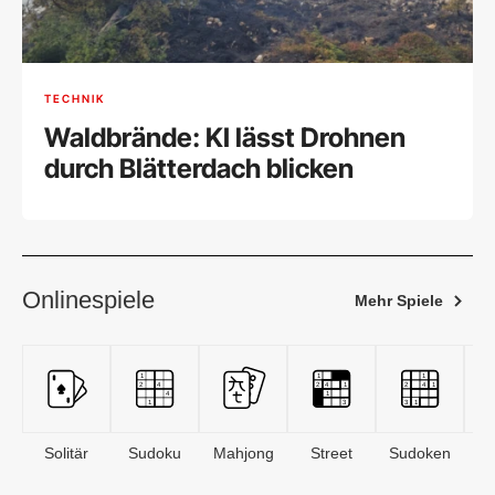
TECHNIK
Waldbrände: KI lässt Drohnen
durch Blätterdach blicken
Onlinespiele
Mehr Spiele
Solitär
Sudoku
Mahjong
Street
Sudoken
B
S