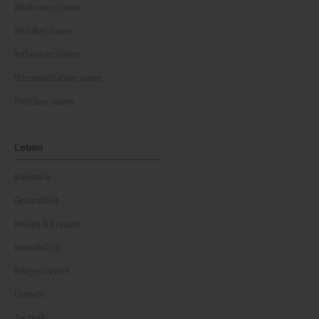
Moderator:innen
Musiker:innen
Influencer:innen
Wissenschaftler:innen
Politiker:innen
Leben
Kulinarik
Gesundheit
Reisen & Freizeit
Immobilien
Bürgerservice
Umwelt
Technik