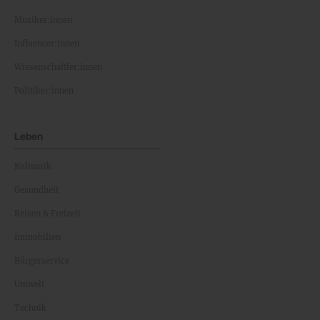
Musiker:innen
Influencer:innen
Wissenschaftler:innen
Politiker:innen
Leben
Kulinarik
Gesundheit
Reisen & Freizeit
Immobilien
Bürgerservice
Umwelt
Technik