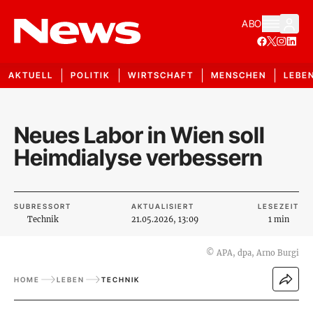
ABO
AKTUELL
POLITIK
WIRTSCHAFT
MENSCHEN
LEBE
Neues Labor in Wien soll
Heimdialyse verbessern
SUBRESSORT
AKTUALISIERT
LESEZEIT
Technik
21.05.2026, 13:09
1 min
©
APA, dpa, Arno Burgi
HOME
LEBEN
TECHNIK