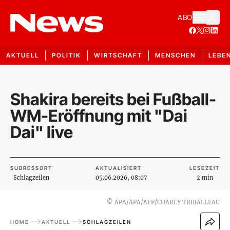
ABO
AKTUELL
POLITIK
WIRTSCHAFT
MENSCHEN
LEBE
Shakira bereits bei Fußball-
WM-Eröffnung mit "Dai
Dai" live
SUBRESSORT
AKTUALISIERT
LESEZEIT
Schlagzeilen
05.06.2026, 08:07
2 min
©
APA/APA/AFP/CHARLY TRIBALLEAU
HOME
AKTUELL
SCHLAGZEILEN