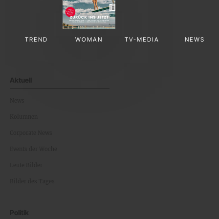
TREND
WOMAN
TV-MEDIA
NEWS
Aktuell
News
Kolumnen
Corporate News
Events der Woche
Leute Bilder
Bilder des Tages
Politik