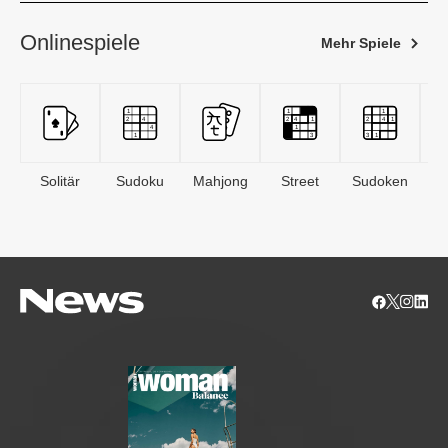
Onlinespiele
Mehr Spiele
Solitär
Sudoku
Mahjong
Street
Sudoken
B
S