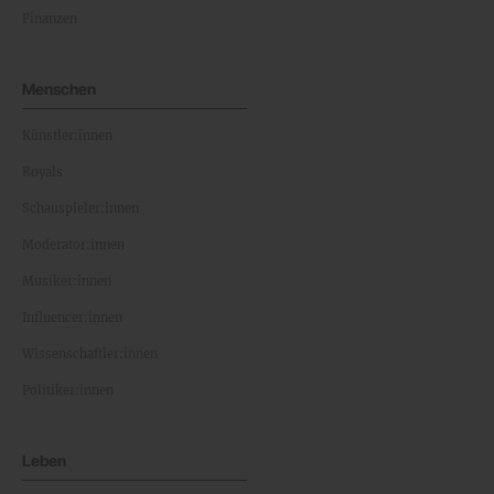
Finanzen
Menschen
Künstler:innen
Royals
Schauspieler:innen
Moderator:innen
Musiker:innen
Influencer:innen
Wissenschaftler:innen
Politiker:innen
Leben