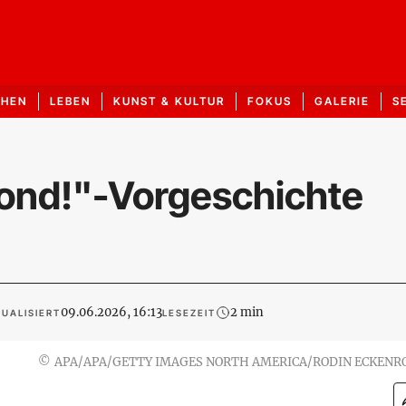
CHEN
LEBEN
KUNST & KULTUR
FOKUS
GALERIE
S
blond!"-Vorgeschichte
09.06.2026, 16:13
2 min
UALISIERT
LESEZEIT
©
APA/APA/GETTY IMAGES NORTH AMERICA/RODIN ECKENR