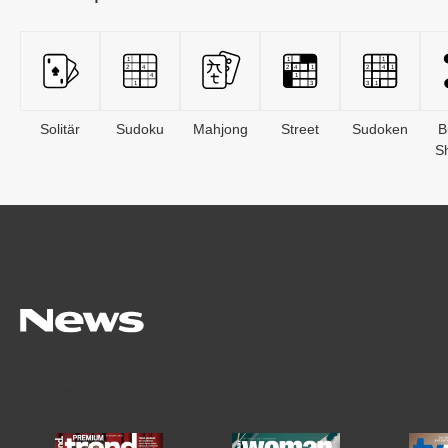
Solitär
Sudoku
Mahjong
Street
Sudoken
B
S