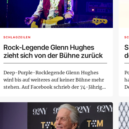
SCHLAGZEILEN
SC
Rock-Legende Glenn Hughes
S
zieht sich von der Bühne zurück
d
Deep-Purple-Rocklegende Glenn Hughes
P
wird bis auf weiteres auf keiner Bühne mehr
h
stehen. Auf Facebook schrieb der 74-Jährige
D
von e...
Ja