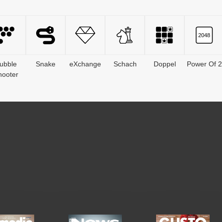
ubble
Snake
eXchange
Schach
Doppel
Power Of 2
hooter