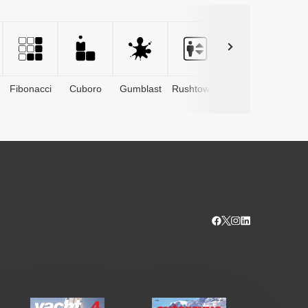
Fibonacci
Cuboro
Gumblast
Rushtower
Advents­
kalender