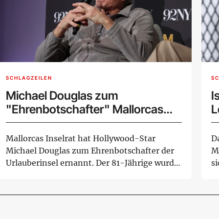
SCHLAGZEILEN
SC
Michael Douglas zum
I
"Ehrenbotschafter" Mallorcas
L
ernannt
Mallorcas Inselrat hat Hollywood-Star
D
Michael Douglas zum Ehrenbotschafter der
M
Urlauberinsel ernannt. Der 81-Jährige wurde
s
bei der...
Le