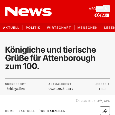
ABO
AKTUELL
POLITIK
WIRTSCHAFT
MENSCHEN
LEBE
Königliche und tierische
Grüße für Attenborough
zum 100.
SUBRESSORT
AKTUALISIERT
LESEZEIT
Schlagzeilen
09.05.2026, 11:13
3 min
©
GLYN KIRK, Afp, APA
HOME
AKTUELL
SCHLAGZEILEN