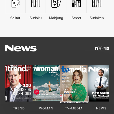
Solitär
Sudoku
Mahjong
Street
Sudoken
B
S
TREND
WOMAN
TV-MEDIA
NEWS