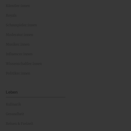
Künstler:innen
Royals
Schauspieler:innen
Moderator:innen
Musiker:innen
Influencer:innen
Wissenschaftler:innen
Politiker:innen
Leben
Kulinarik
Gesundheit
Reisen & Freizeit