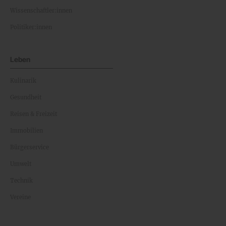
Wissenschaftler:innen
Politiker:innen
Leben
Kulinarik
Gesundheit
Reisen & Freizeit
Immobilien
Bürgerservice
Umwelt
Technik
Vereine