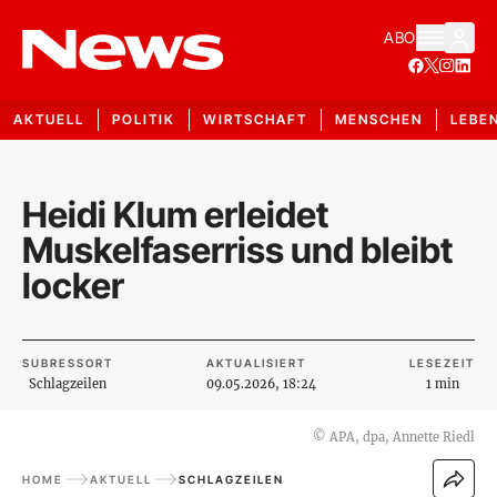
ABO
AKTUELL
POLITIK
WIRTSCHAFT
MENSCHEN
LEBE
Heidi Klum erleidet
Muskelfaserriss und bleibt
locker
SUBRESSORT
AKTUALISIERT
LESEZEIT
Schlagzeilen
09.05.2026, 18:24
1 min
©
APA, dpa, Annette Riedl
HOME
AKTUELL
SCHLAGZEILEN