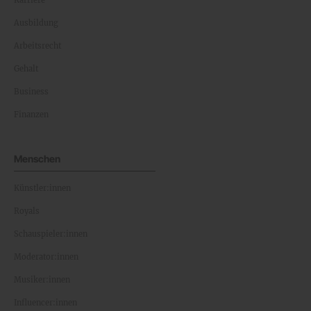
Ausbildung
Arbeitsrecht
Gehalt
Business
Finanzen
Menschen
Künstler:innen
Royals
Schauspieler:innen
Moderator:innen
Musiker:innen
Influencer:innen