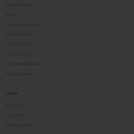
Künstler:innen
Royals
Schauspieler:innen
Moderator:innen
Musiker:innen
Influencer:innen
Wissenschaftler:innen
Politiker:innen
Leben
Kulinarik
Gesundheit
Reisen & Freizeit