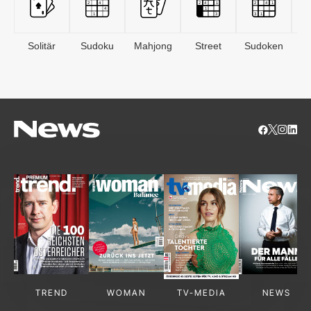
Solitär
Sudoku
Mahjong
Street
Sudoken
B
S
TREND
WOMAN
TV-MEDIA
NEWS