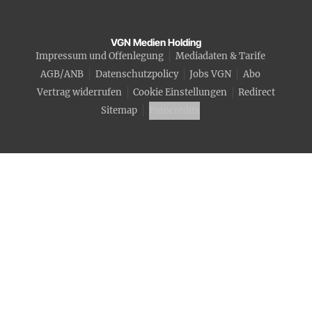
VGN Medien Holding
Impressum und Offenlegung
Mediadaten & Tarife
AGB/ANB
Datenschutzpolicy
Jobs VGN
Abo
Vertrag widerrufen
Cookie Einstellungen
Redirect
Sitemap
Fotocredits