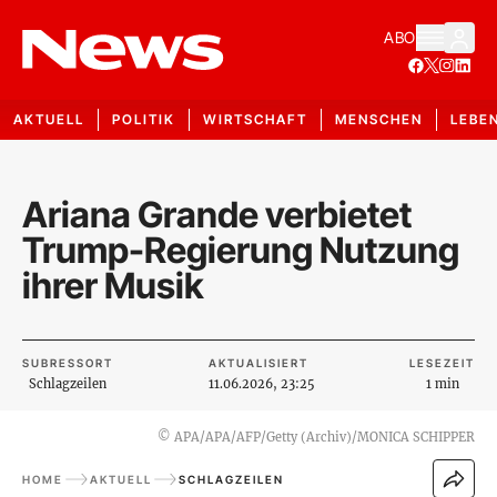
ABO
AKTUELL
POLITIK
WIRTSCHAFT
MENSCHEN
LEBE
Ariana Grande verbietet
Trump-Regierung Nutzung
ihrer Musik
SUBRESSORT
AKTUALISIERT
LESEZEIT
Schlagzeilen
11.06.2026, 23:25
1 min
©
APA/APA/AFP/Getty (Archiv)/MONICA SCHIPPER
HOME
AKTUELL
SCHLAGZEILEN