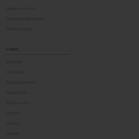
Influencer:innen
Wissenschaftler:innen
Politiker:innen
Leben
Kulinarik
Gesundheit
Reisen & Freizeit
Immobilien
Bürgerservice
Umwelt
Technik
Vereine