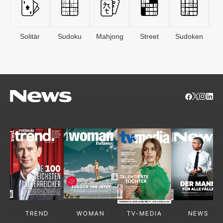
Solitär
Sudoku
Mahjong
Street
Sudoken
B
S
TREND
WOMAN
TV-MEDIA
NEWS