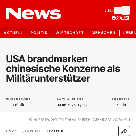
ABO
AKTUELL
POLITIK
WIRTSCHAFT
MENSCHEN
LEBE
USA brandmarken
chinesische Konzerne als
Militärunterstützer
SUBRESSORT
AKTUALISIERT
LESEZEIT
Politik
09.06.2026, 14:03
2 min
©
APA/APA/GETTY IMAGES NORTH AMERICA/ALEX WONG
HOME
AKTUELL
POLITIK