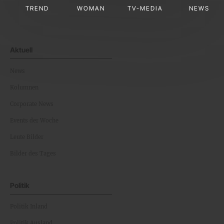
TREND
WOMAN
TV-MEDIA
NEWS
Aktuell
News
Kolumnen
Corporate News
Events der Woche
Leute Bilder
Bilder des Tages
Politik
Politik Inland
Politik Ausland