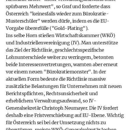
spürbaren Mehrwert", so Graf und forderte dass
Österreich "keinesfalls wieder zum Bürokratie-
Musterschüler" werden dürfe, indem es die EU-
Vorgabe übererfülle ("Gold-Plating").
Ins selbe Horn stießen Wirtschaftskammer (WKÖ)
und Industriellenvereinigung (IV). Man unterstütze
das Ziel der Richtlinie, geschlechtsspezifische
Lohnunterschiede weiter zu verringern, betonten
beide Interessenvertretungen, warnten aber erneut
vor einem neuen "Bürokratiemonster". In der
aktuellen Form bedeute die Richtlinie massive
zusätzliche Belastungen für Unternehmen mit neuen
Berichtspflichten, Rechtsunsicherheit und
erheblichem Verwaltungsaufwand, so IV-
Generalsekretär Christoph Neumayer. Die IV fordert
deshalb eine Fristverschiebung auf EU-Ebene. Wichtig
für Österreich sei bei der Umsetzung nichts zu
überstürzen, meinte WKÖ-Generalsekretär Jochen