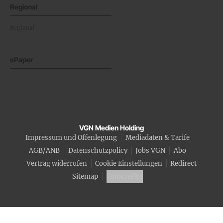
Regional
Regional
ePaper
VGN Medien Holding
Impressum und Offenlegung
Mediadaten & Tarife
AGB/ANB
Datenschutzpolicy
Jobs VGN
Abo
Vertrag widerrufen
Cookie Einstellungen
Redirect
Sitemap
Fotocredits