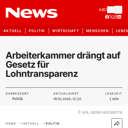
ABO
AKTUELL
POLITIK
WIRTSCHAFT
MENSCHEN
LEBE
Arbeiterkammer drängt auf
Gesetz für
Lohntransparenz
SUBRESSORT
AKTUALISIERT
LESEZEIT
Politik
18.05.2026, 15:50
5 min
©
APA, GEORG HOCHMUTH
HOME
AKTUELL
POLITIK