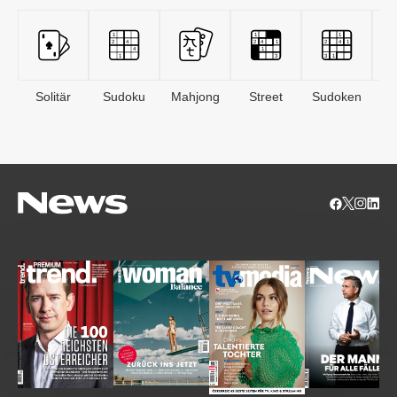
Solitär
Sudoku
Mahjong
Street
Sudoken
B
S