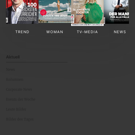
TREND
WOMAN
TV-MEDIA
NEWS
Aktuell
News
Kolumnen
Corporate News
Events der Woche
Leute Bilder
Bilder des Tages