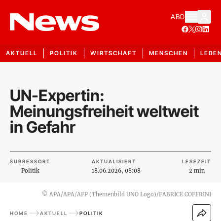
ABO
AKTUELL
POLITIK
WIRTSCHAFT
MENSCHEN
LEBE
UN-Expertin:
Meinungsfreiheit weltweit
in Gefahr
SUBRESSORT
AKTUALISIERT
LESEZEIT
Politik
18.06.2026, 08:08
2 min
©
APA/APA/AFP (Themenbild UNO Logo)/FABRICE COFFRINI
HOME
AKTUELL
POLITIK