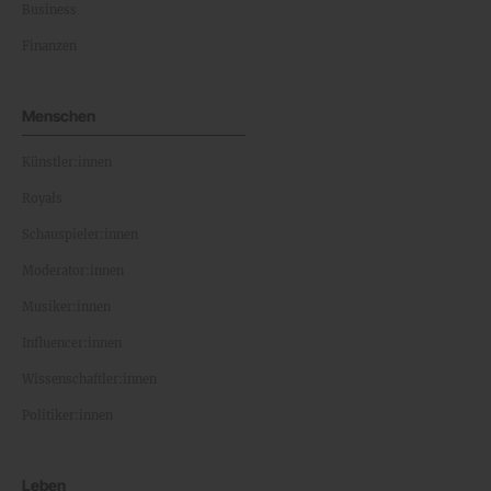
Business
Finanzen
Menschen
Künstler:innen
Royals
Schauspieler:innen
Moderator:innen
Musiker:innen
Influencer:innen
Wissenschaftler:innen
Politiker:innen
Leben