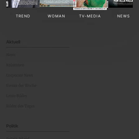
TREND
WOMAN
TV-MEDIA
NEWS
Aktuell
News
Kolumnen
Corporate News
Events der Woche
Leute Bilder
Bilder des Tages
Politik