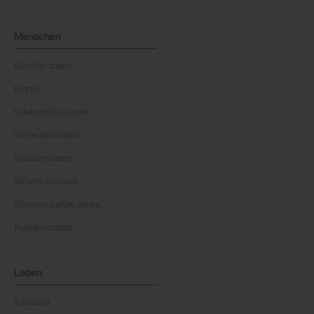
Menschen
Künstler:innen
Royals
Schauspieler:innen
Moderator:innen
Musiker:innen
Influencer:innen
Wissenschaftler:innen
Politiker:innen
Leben
Kulinarik