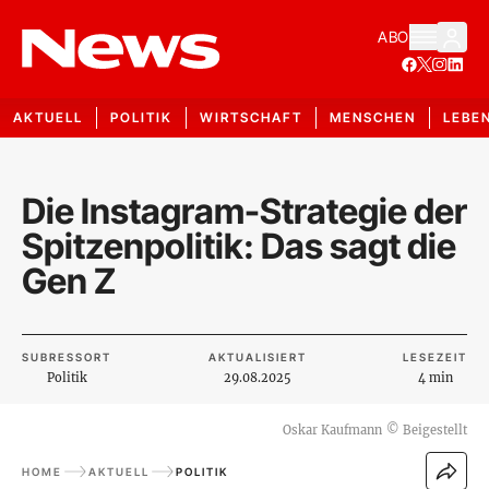
ABO
AKTUELL
POLITIK
WIRTSCHAFT
MENSCHEN
LEBE
Die Instagram-Strategie der
Spitzenpolitik: Das sagt die
Gen Z
SUBRESSORT
AKTUALISIERT
LESEZEIT
Politik
29.08.2025
4 min
Oskar Kaufmann
©
Beigestellt
HOME
AKTUELL
POLITIK