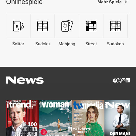
Onlinespiele
Mehr Spiele
Solitär
Sudoku
Mahjong
Street
Sudoken
B
S