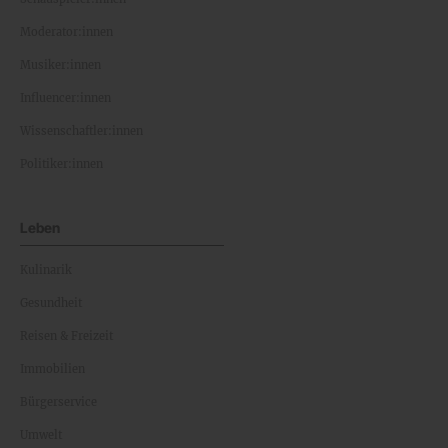
Moderator:innen
Musiker:innen
Influencer:innen
Wissenschaftler:innen
Politiker:innen
Leben
Kulinarik
Gesundheit
Reisen & Freizeit
Immobilien
Bürgerservice
Umwelt