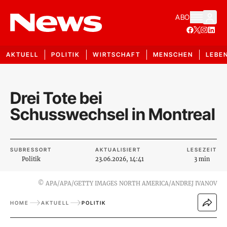
ABO
AKTUELL
POLITIK
WIRTSCHAFT
MENSCHEN
LEBE
Drei Tote bei
Schusswechsel in Montreal
SUBRESSORT
AKTUALISIERT
LESEZEIT
Politik
23.06.2026, 14:41
3 min
©
APA/APA/GETTY IMAGES NORTH AMERICA/ANDREJ IVANOV
HOME
AKTUELL
POLITIK