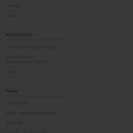
Technik
Vereine
Kunst & Kultur
Literatur & Buchempfehlungen
Franz Grabmayrs
MATERIALSCHLACHTEN
Videos
Fokus
Good Health
Kinder- und Jugendgesundheit
NEWScast
Podcast - OÖ ungefiltert