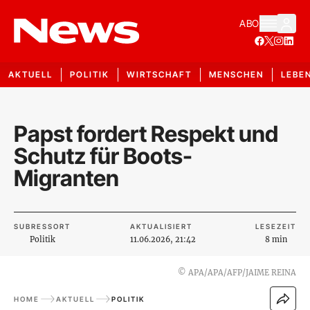
ABO
AKTUELL
POLITIK
WIRTSCHAFT
MENSCHEN
LEBE
Papst fordert Respekt und
Schutz für Boots-
Migranten
SUBRESSORT
AKTUALISIERT
LESEZEIT
Politik
11.06.2026, 21:42
8 min
©
APA/APA/AFP/JAIME REINA
HOME
AKTUELL
POLITIK