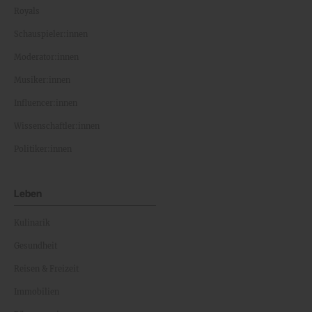
Royals
Schauspieler:innen
Moderator:innen
Musiker:innen
Influencer:innen
Wissenschaftler:innen
Politiker:innen
Leben
Kulinarik
Gesundheit
Reisen & Freizeit
Immobilien