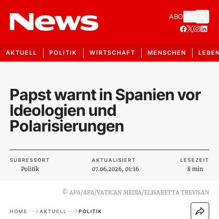
ABO
AKTUELL
POLITIK
WIRTSCHAFT
MENSCHEN
LEBE
Papst warnt in Spanien vor
Ideologien und
Polarisierungen
SUBRESSORT
AKTUALISIERT
LESEZEIT
Politik
07.06.2026, 01:16
8 min
©
APA/APA/VATICAN MEDIA/ELISABETTA TREVISAN
HOME
AKTUELL
POLITIK