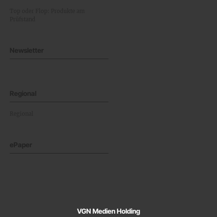
Top oder Flop: Produkte am
Prüfstand
Newsletter
Regional
Regional
ePaper
VGN Medien Holding