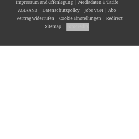
Impressum und Offenlegung
Mediadaten & Tarife
AGB/ANB
Datenschutzpolicy
Jobs VGN
Abo
Vertrag widerrufen
Cookie Einstellungen
Redirect
Sitemap
Fotocredits