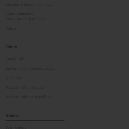
Literatur & Buchempfehlungen
Franz Grabmayrs
MATERIALSCHLACHTEN
Videos
Fokus
Good Health
Kinder- und Jugendgesundheit
NEWScast
Podcast - OÖ ungefiltert
Podcast - Kärnten ungefiltert
Galerie
Foto-Galerie