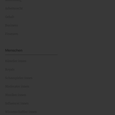
Ausbildung
Arbeitsrecht
Gehalt
Business
Finanzen
Menschen
Künstler:innen
Royals
Schauspieler:innen
Moderator:innen
Musiker:innen
Influencer:innen
Wissenschaftler:innen